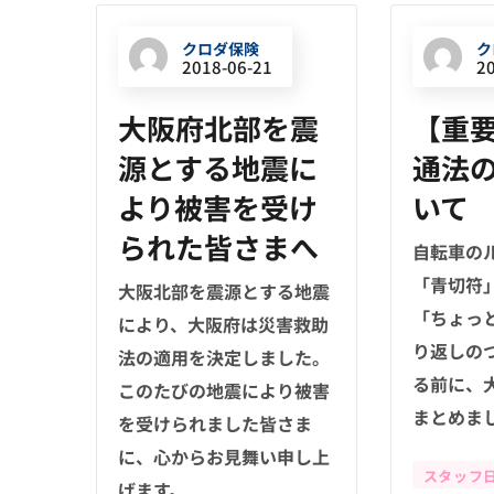
クロダ保険
ク
2018-06-21
2
大阪府北部を震
【重
源とする地震に
通法
より被害を受け
いて
られた皆さまへ
自転車の
「青切符
大阪北部を震源とする地震
「ちょっ
により、大阪府は災害救助
り返しの
法の適用を決定しました。
る前に、
このたびの地震により被害
まとめました
を受けられました皆さま
に、心からお見舞い申し上
スタッフ
げます。...