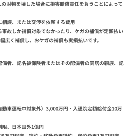
人の財物を壊した場合に損害賠償責任を負うことによって
に相談、または交渉を依頼する費用
る事故しか補償対象でなかったり、ケガの補償が定額払い
を幅広く補償し、おケガの補償も実損払いです。
配偶者、記名被保険者またはその配偶者の同居の親族、記
車運転中対象外）3,000万円・入通院定額給付金10万
制限、日本国外1億円
5万円程度、宿泊・移動費用特約 宿泊費用1万円限度、