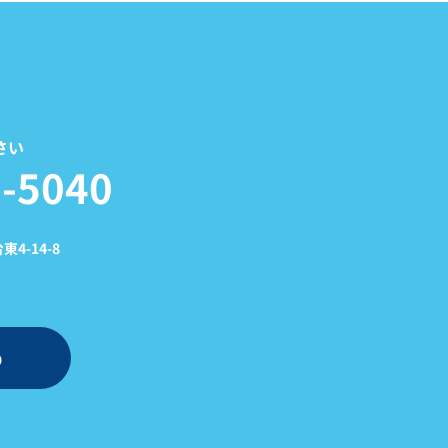
さい
-5040
4-14-8