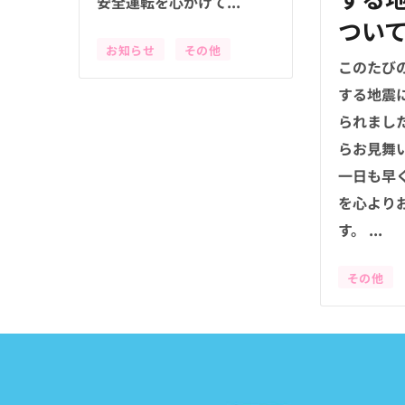
安全運転を心がけて...
つい
お知らせ
その他
このたび
する地震
られまし
らお見舞
一日も早
を心より
す。 ...
その他