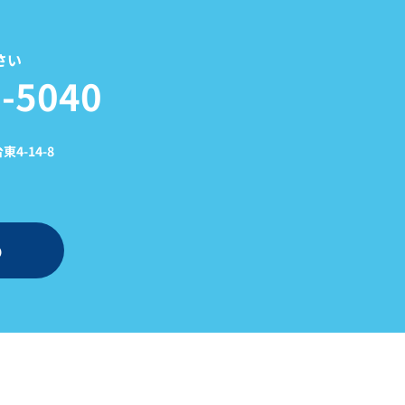
さい
-5040
4-14-8