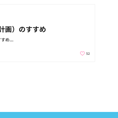
続計画）のすすめ
め...
52