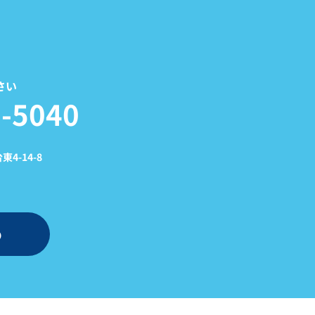
さい
-5040
4-14-8