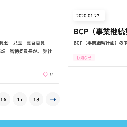
2020-01-22
BCP（事業継
創委員会 児玉 真吾委員
BCP（事業継続計画）のすす
髙畑 智穂委員長が、 弊社
お知らせ
54
16
17
18